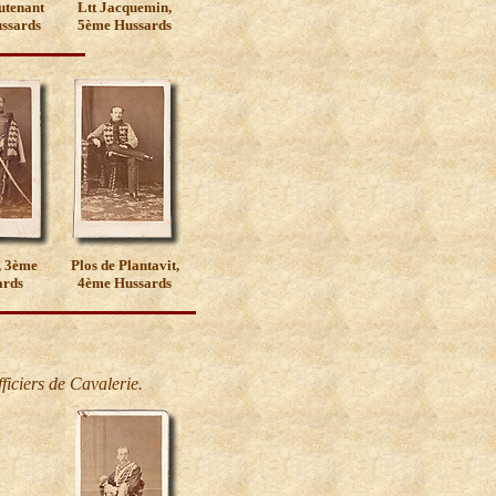
utenant
Ltt Jacquemin,
ssards
5ème Hussards
, 3ème
Plos de Plantavit,
ards
4ème Hussards
ficiers de Cavalerie.