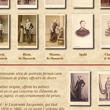
rd,
Blain,
Maume,
Spahi
Cha
sards
6e Hussards
8e Hussards
d'A
éressante série de portraits format carte
résentant de jeunes officiers de divers
même origine, offrent les mêmes
nt en ce qui concerne les éléments de
e, tapis), et ont certainement été prises
fié : le Lieutenant Jacquemin, qui était
e 1858 et 1860 - et est passé Capitaine dès