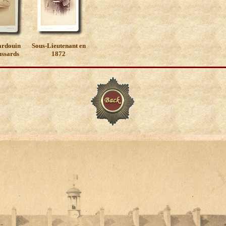
ardouin
Sous-Lieutenant en
ssards
1872