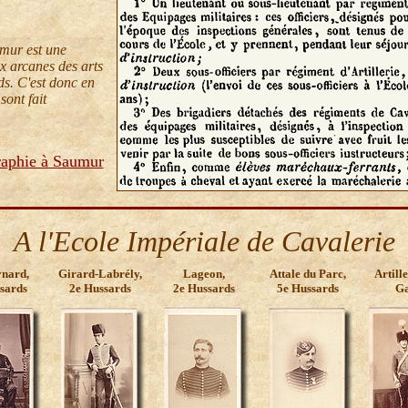
mur est une
x arcanes des arts
s. C'est donc en
sont fait
raphie à Saumur
A l'Ecole Impériale de Cavalerie
nard,
Girard-Labrély,
Lageon,
Attale du Parc,
Artille
sards
2e Hussards
2e Hussards
5e Hussards
G