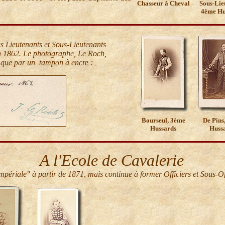
Chasseur à Cheval
Sous-Lie
4ème Hu
s Lieutenants et Sous-Lieutenants
n 1862.
Le photographe, Le Roch,
r que par un tampon à encre :
Bourseul, 3ème
De Pins
Hussards
Huss
A l'Ecole de Cavalerie
Impériale" à partir de 1871, mais continue à former Officiers et Sous-Of