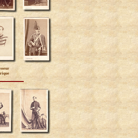
sseur
frique