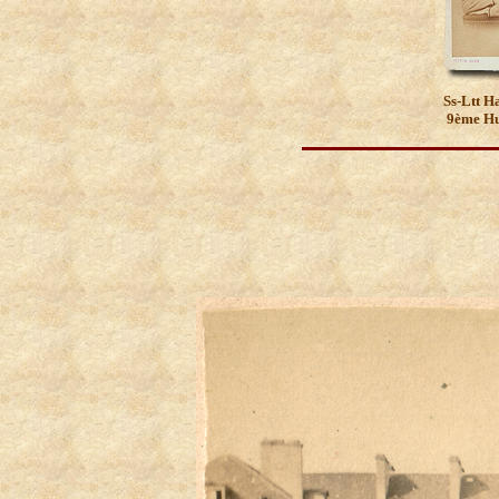
Ss-Ltt H
9ème Hu