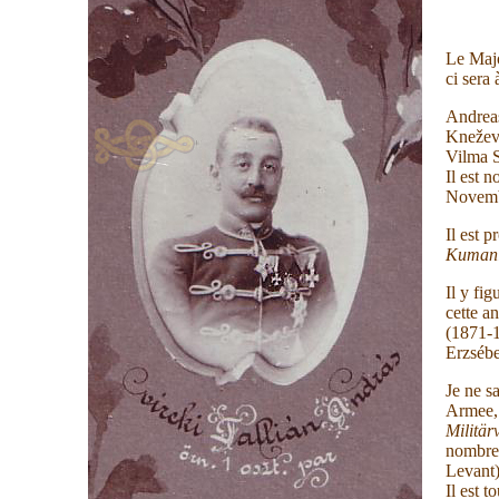
Le Majo
ci sera
Andreas
Kneževa
Vilma 
Il est
Novemb
Il est 
Kumani
Il y fi
cette a
(1871-1
Erzsébe
Je ne s
Armee, 
Militär
nombreu
Levant)
Il est t