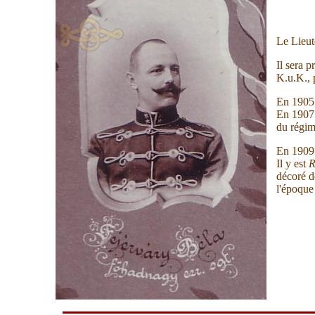
Le Lieut
Il sera 
K.u.K., 
En 1905 
En 1907 
du régim
En 1909 
Il y est
R
décoré d
l'époque 