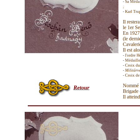
- S
a Méda
;
- Karl Tr
Il reste
le 1er S
En 1927,
(le dern
Cavaleri
Il est al
- l'ordre 
- Médaille
- Croix du
-
Militärv
- Croix de
Nommé
Retour
Brigade
Il attein