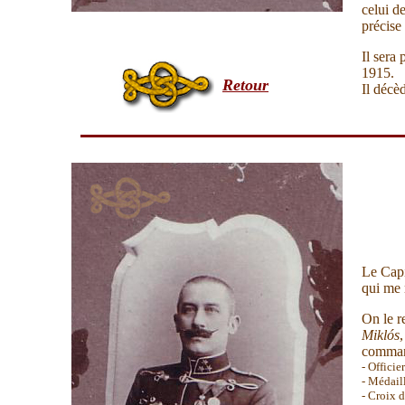
celui d
précise
Il sera
1915.
Retour
Il décè
Le Capi
qui me 
On le r
Miklós
comman
-
Officie
- Médail
- Croix d