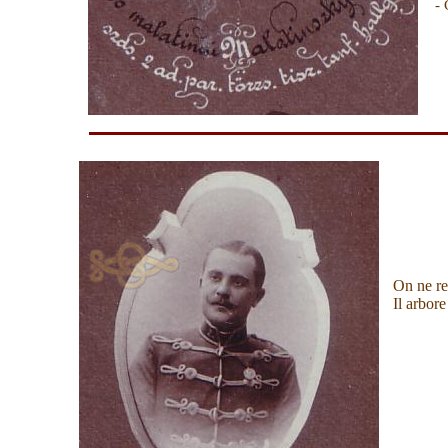
- 
On ne re
Il arbor