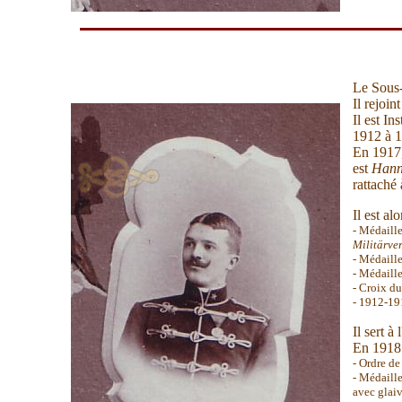
Le Sous-
Il rejoi
Il est I
1912 à 1
En 1917,
est
Hann
rattaché 
Il est al
- Médaille
Militärve
- Médaille
- Médaille
- Croix du
- 1912-1
Il sert 
En 1918 
- Ordre de
- Médaille
avec glaiv