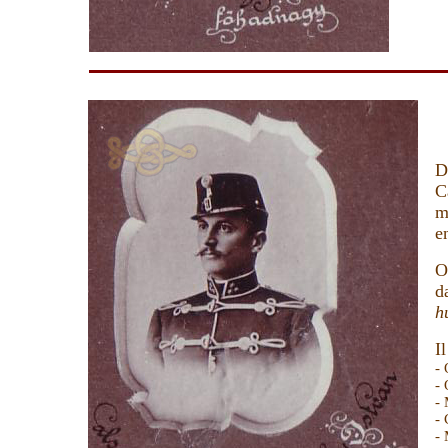
D
C
m
e
O
d
h
I
-
-
- 
- 
- 