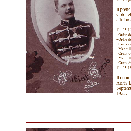
Il pren
Colonel
d'Infan
En 1917 
- Ordre d
- Ordre d
- Croix d
- Médaill
- Croix d
- Médaill
- Croix d
En 1918 
Il comm
Après l
Septemb
1922.