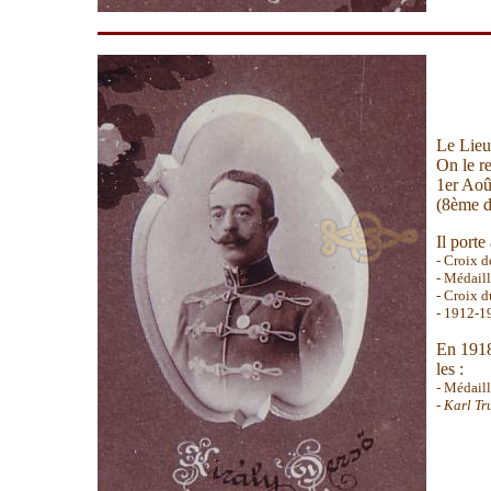
Le Lieu
On le r
1er Aoû
(8ème d
Il porte
- Croix d
- Médaill
- Croix d
- 1912-
En 1918,
les :
- Médaill
-
Karl Tr