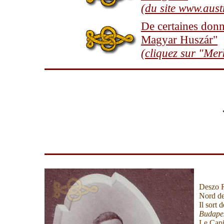
(du site www.aus
De certaines don
Magyar Husz
ár"
(cliquez sur "Mer
Deszo R
Nord de 
Il sort 
Budapes
Le Capi