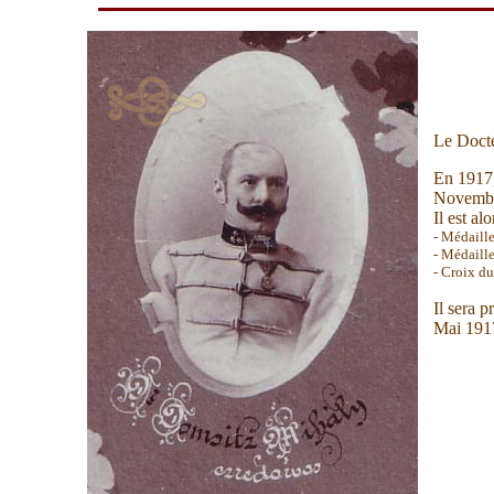
Le Docte
En 1917,
Novembr
Il est al
- Médaille
- Médaille
- Croix d
Il sera 
Mai 1917