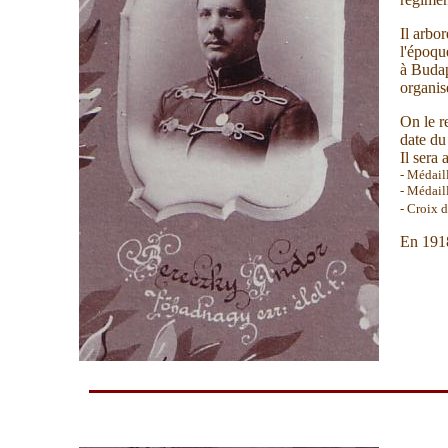
Il arbor
l'époqu
à Budap
organis
On le r
date d
Il sera 
- Médail
- Médail
- Croix 
En 1918