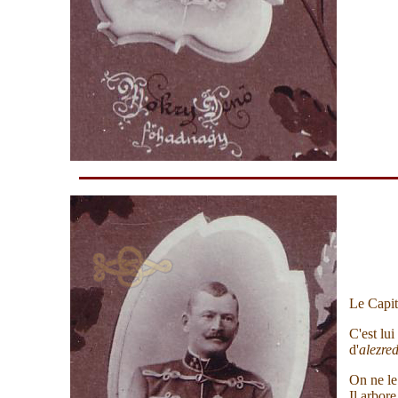
Le Capit
C'est lu
d'
a
lezre
On ne le
Il arbor