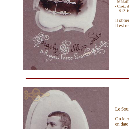
- Médail
- Croix 
- 1912-
Il obtie
Il est r
Le Sous
On le r
en date