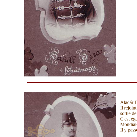
Aladár D
Il rejoin
sortie de
C'est ég
Mondial
Il y pass