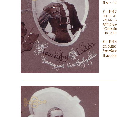
Il sera 
En 1917,
-
Ordre de
- Médaille
Militärve
- Croix du
- 1912-1
En 1918,
en outre
huszárez
Il accèd