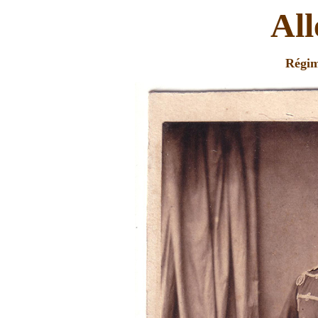
Al
Régim