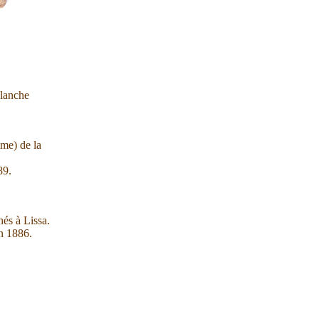
blanche
e) de la
89.
és à Lissa.
en 1886.