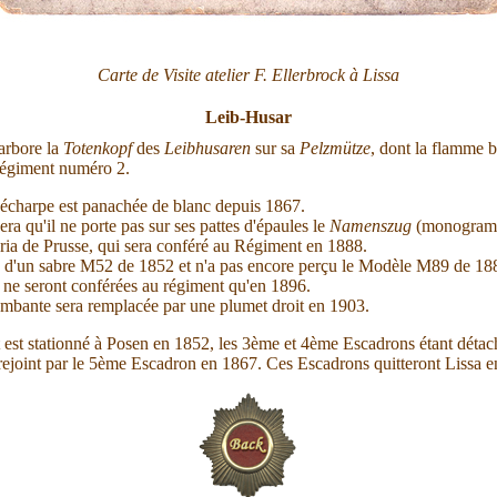
Carte de Visite atelier F. Ellerbrock à Lissa
Leib-Husar
arbore la
Totenkopf
des
Leibhusaren
sur sa
Pelzmütze
, dont la flamme 
 régiment numéro 2.
-écharpe est panachée de blanc depuis 1867.
a qu'il ne porte pas sur ses pattes d'épaules le
Namenszug
(monogramm
ria de Prusse, qui sera conféré au Régiment en 1888.
pé d'un sabre M52 de 1852 et n'a pas encore perçu le Modèle M89 de 18
s ne seront conférées au régiment qu'en 1896.
mbante sera remplacée par une plumet droit en 1903.
 est stationné à Posen en 1852, les 3ème et 4ème Escadrons étant détach
 rejoint par le 5ème Escadron en 1867. Ces Escadrons quitteront Lissa 