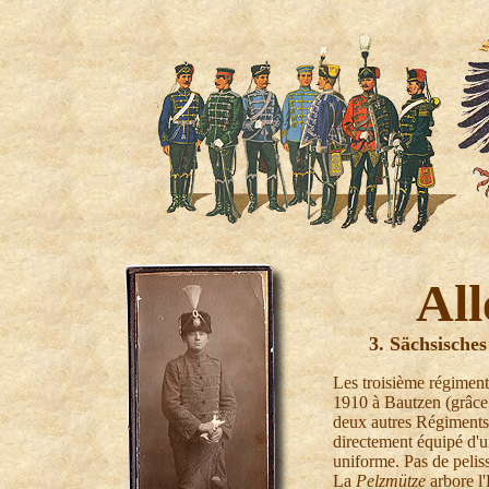
Al
3. Sächsische
Les troisième régiment
1910 à Bautzen (grâce
deux autres Régiments 
directement équipé d'
uniforme. Pas de pelis
La
Pelzmütze
arbore l'