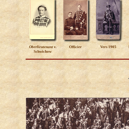
Oberlieutenant
v.
Officier
Vers 1905
Schwichow