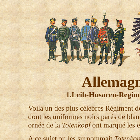
Allemag
1.Leib-Husaren-Regim
Voilà un des plus célèbres Régiment d
dont les uniformes noirs parés de blan
ornée de la
Totenkopf
ont marqué les es
A ce sujet on les surnommait
Totenkop