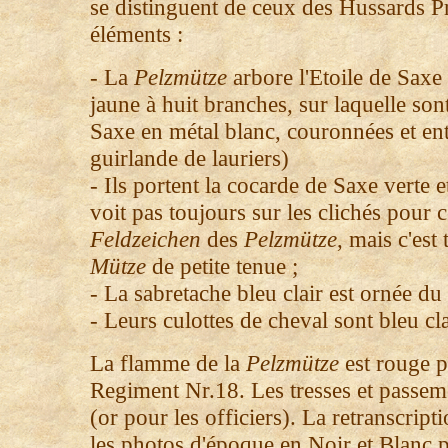
se distinguent de ceux des Hussards Pr
éléments :
- La
Pelzmütze
arbore l'Etoile de Saxe 
jaune à huit branches, sur laquelle son
Saxe en métal blanc, couronnées et en
guirlande de lauriers)
-
Ils portent la cocarde de Saxe verte e
voit pas toujours sur les clichés pour 
Feldzeichen
des
Pelzmütze
, mais c'est 
Mütze
de petite tenue ;
- La sabretache bleu clair est ornée
- Leurs culottes de cheval sont bleu cl
La flamme de la
Pelzmütze
est rouge p
Regiment Nr.18. Les tresses et passem
(or pour les officiers). La retranscript
les photos d'époque en Noir et Blanc pe