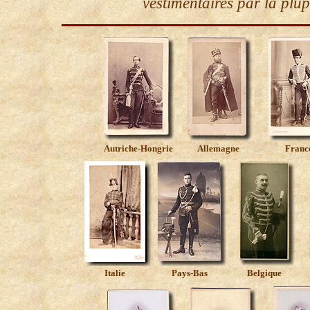
vestimentaires par la plu
Autriche-Hongrie
Allemagne
Franc
Italie
Pays-Bas
Belgique