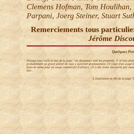
Clemens Hofman, Tom Houlihan, I
Parpani, Joerg Steiner, Stuart Suth
Remerciements tous particulie
Jérôme Discou
Quelques Peti
Puisque nous voilà en bas de la page, "ces documents sont ma propriété, © et tous droits 
probablement un grand plaisir de vous y autoriser gracieusement s'il s'agit d'un usage n
fasse de même pour un usage commercial d'ailleurs, s'il a des visées éducatives par exemp
bon...
L'illustration en tête de la page